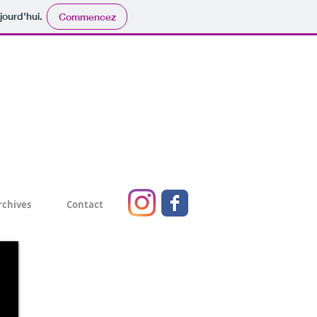
jourd'hui.
Commencez
rchives
Contact